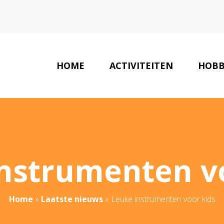
HOME
ACTIVITEITEN
HOBB
nstrumenten v
Home
»
Laatste nieuws
»
Leuke instrumenten voor kids