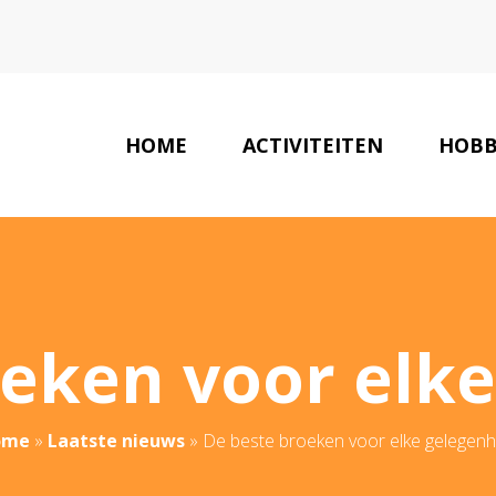
HOME
ACTIVITEITEN
HOBB
eken voor elk
ome
»
Laatste nieuws
»
De beste broeken voor elke gelegenh