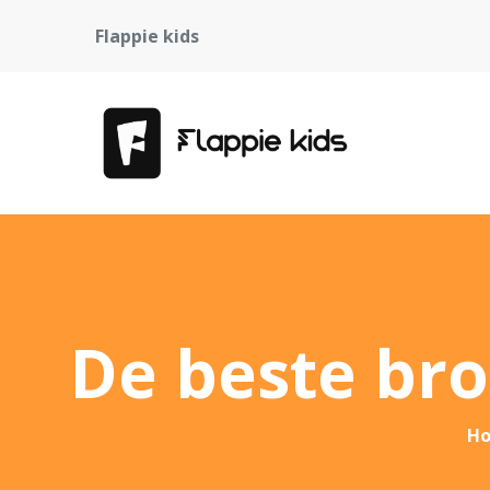
Flappie kids
De beste bro
H