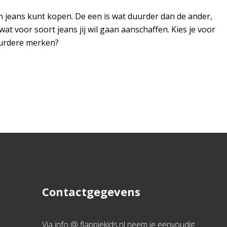
en jeans kunt kopen. De een is wat duurder dan de ander,
t voor soort jeans jij wil gaan aanschaffen. Kies je voor
uurdere merken?
Contactgegevens
Via info @ flappiekids.nl neem je eenvoudig